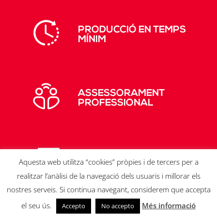
PRODUCCIÓ EN TEMPS
MÍNIM
ASSESSORAMENT
PROFESSIONAL
ENTREGA DE LES
Aquesta web utilitza “cookies” pròpies i de tercers per a
COMANDES
realitzar l’anàlisi de la navegació dels usuaris i millorar els
nostres serveis. Si continua navegant, considerem que accepta
© PINTURES SANT NARCÍS, SL 2020 |
Avís legal
el seu ús.
Més informació
Accepto
No accepto
|
Política de cookies
|
Política de privacitat