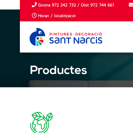
Girona 972 242 732 / Olot 972 744 661
Horari / localització
Productes