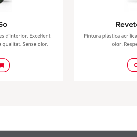
&Go
Revet
s d’interior. Excel·lent
Pintura plàstica acríli
 qualitat. Sense olor.
olor. Respe
C