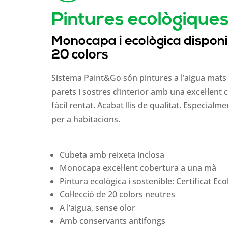
Pintures ecològique
Monocapa i ecològica disponi
20 colors
Sistema Paint&Go són pintures a l’aigua mats
parets i sostres d’interior amb una excel·lent 
fàcil rentat. Acabat llis de qualitat. Especialme
per a habitacions.
Cubeta amb reixeta inclosa
Monocapa excel·lent cobertura a una mà
Pintura ecològica i sostenible: Certificat Eco
Col·lecció de 20 colors neutres
A l’aigua, sense olor
Amb conservants antifongs