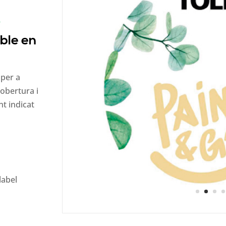
s
ble en
 per a
cobertura i
nt indicat
label